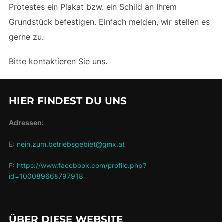
Protestes ein Plakat bzw. ein Schild an Ihrem
Grundstück befestigen. Einfach melden, wir stellen es
gerne zu.
Bitte kontaktieren Sie uns.
HIER FINDEST DU UNS
Adressen:
E:
nein.zum.betriebsgebiet@gmx.at
F:
https://www.facebook.com/profile.php?
id=100089668797918
ÜBER DIESE WEBSITE